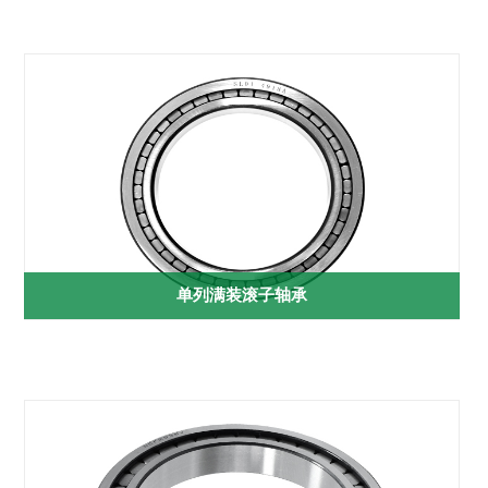
单列满装滚子轴承