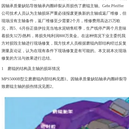
因轴承质量缺陷导致轴承内圈碎裂从而损伤了磨辊主轴。Gebr.Pfeiffer
公司技术人员认为主轴损坏严重必须报废更换新的主轴或返厂维修，但
现场没有主轴备件，返厂维修至少需要2个月，维修费用高达25万欧
元，而5、6月份正值伊拉克当地水泥销售旺季，生产线停产两个月意味
着损失32万t熟料，将损失纯利润800万美金。在这种情况下业主委托我
方对损毁主轴进行现场修复，我方技术人员根据磨辊内部结构经过反复
测量及论证，认为在现有条件下现场修复是有可能的。本文就本次现场
修复的方法与效果进行总结。
1 磨辊的结构及主轴的损坏情况
MPS5000B型立磨磨辊内部结构见图1。因轴承质量缺陷轴承内圈碎裂导
致磨辊主轴的损伤情况见图2。