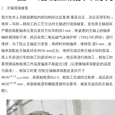
2 主轴现场修复
我方技术人员根据磨辊内部结构经过反复测 量及论证，决定采用车削→
堆焊→车削→精加工的工艺方法对主轴进行现场修复。首先将主轴损坏
严重的装配轴承位置沿直径方向车削掉3 mm，将渗透到主轴上的轴承
钢碎屑清除干净，然后采用二氧化碳气体保护焊（THQ-50C焊丝）进行
堆焊，为了防止主轴应力变形，堆焊时对称施焊，堆焊高 度6 mm，使
轴承装配处主轴直径在Φ636 mm左右。堆焊完成后将主轴冷却到室温，
再上车床进行车削加工到直径Φ632 mm，然后再进行精加工，精加工时
要用测温枪检测工件温度偏差不能超过2度（以测量轴承装配处的温度
为基准）。精加工时要 控制主轴轴承装配处直径尺寸
+0.12
Φ630
mm，表面粗糙度Ra1.6。精加工完成经过检查，成品直径
+0.07
+0.09
Φ630
mm，表面粗糙度和椭圆度都符合要求。修复完成后的主轴见
图3。