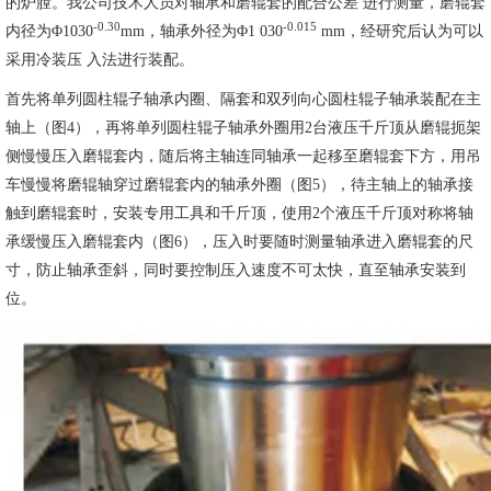
的炉膛。我公司技术人员对轴承和磨辊套的配合公差 进行测量，磨辊套
-0.30
-0.015
内径为Φ1030
mm，轴承外径为Φ1 030
mm，经研究后认为可以
采用冷装压 入法进行装配。
首先将单列圆柱辊子轴承内圈、隔套和双列向心圆柱辊子轴承装配在主
轴上（图4），再将单列圆柱辊子轴承外圈用2台液压千斤顶从磨辊扼架
侧慢慢压入磨辊套内，随后将主轴连同轴承一起移至磨辊套下方，用吊
车慢慢将磨辊轴穿过磨辊套内的轴承外圈（图5），待主轴上的轴承接
触到磨辊套时，安装专用工具和千斤顶，使用2个液压千斤顶对称将轴
承缓慢压入磨辊套内（图6），压入时要随时测量轴承进入磨辊套的尺
寸，防止轴承歪斜，同时要控制压入速度不可太快，直至轴承安装到
位。