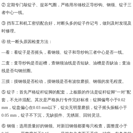
② 定期专门敲锭子、捉坏气圈，严格用吊锤校正导纱钩、钢领、锭子三
者中心一线。
③ 挡车工和机工密切配合好，对断头多的锭子作记号，做到及时发现及
时修理。
④ 统一断头原因检査方法：
—看：看锭子是否摇头，看钢领、锭子和导纱钩三者中心是否一线。
二査：査导纱钩是否起槽，查钢领油线是否短缺、油槽是否缺油；査油
线是否勾钢丝圈。
三摸：摸钢领是否松动，摸钢领是否有波纹磨损、钢领的发毛程度。
⑤ 锭子：首先严格锭杆锭脚的配套，上板眼的作法是锭杆锭脚“一对”配
套，不允许混配。其次是严格执行专件完好标准：锭脚偏弯小于0.02
mm，锭盘偏心在0.03 mm以下，锭尖无明显磨损，锭子摇头振幅小于
0.05 mm，锭子不下沉，无缺损件、无锈斑、回转灵活。
⑥ 钢领：选用质量好的钢领。对新旧钢领都要每只检查，圆整度小于