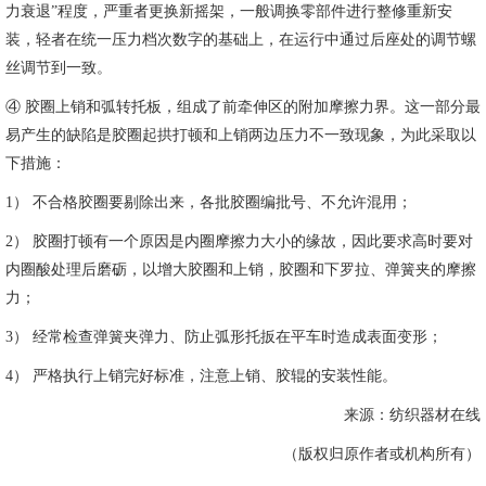
力衰退”程度，严重者更换新摇架，一般调换零部件进行整修重新安
装，轻者在统一压力档次数字的基础上，在运行中通过后座处的调节螺
丝调节到一致。
④ 胶圈上销和弧转托板，组成了前牵伸区的附加摩擦力界。这一部分最
易产生的缺陷是胶圈起拱打顿和上销两边压力不一致现象，为此采取以
下措施：
1） 不合格胶圈要剔除出来，各批胶圈编批号、不允许混用；
2） 胶圈打顿有一个原因是内圈摩擦力大小的缘故，因此要求高时要对
内圈酸处理后磨砺，以增大胶圈和上销，胶圈和下罗拉、弹簧夹的摩擦
力；
3） 经常检查弹簧夹弹力、防止弧形托扳在平车时造成表面变形；
4） 严格执行上销完好标准，注意上销、胶辊的安装性能。
来源：纺织器材在线
（版权归原作者或机构所有）