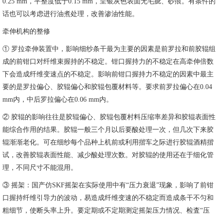
0.25 mm，平整度低于0.15 mm，呈银灰色表面无毛疵、砂痕。有条件的
话也可以考虑进行油煮处理，改善渗油性能。
牵伸机构的整修
① 罗拉牵伸装置中，影响细纱条干最为主要的因素是前罗拉和前胶辊组
成的前钳口对纤维束握持的不稳定。钳口握持力的不稳定在高牵伸倍数
下会造成纤维变速点的不稳定。影响前钳口握持力不稳定的因素中最主
要的是罗拉偏心、胶辊偏心和胶辊包覆材料等。要求前罗拉偏心在0.04
mm内，中后罗拉偏心在0.06 mm内。
② 胶辊的影响往往是胶辊偏心、胶辊包覆村料压缩率差异和胶辊表面性
能综合作用的结果。胶辊一般三个月以后要酸处理一次，但几次下来胶
辊渐渐老化。可在细纱每个品种上机前或利用揩车之际进行胶辊酒精揩
试，改善胶辊表面性能、减少酸处理次数。对胶辊的使用还在于细化管
理，不同尺寸不能混用。
③ 摇架：国产仿SKF摇架在实际使用中有“压力衰退”现象，影响了前钳
口握持纤维引导力的波动，易造成纤维变速的不稳定而造成条干不匀和
粗细节，使断头率上升。要定期或不定期测定摇架压力情况、检査“压