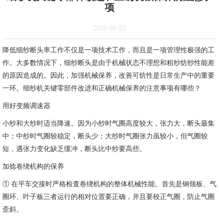
项
2026-01-22
降低细纱断头率工作不仅是一项技术工作，而且是一项管理性极强的工
作。大多数情况下，细纱断头是由于机械状态不理想和粗纱纺纱性能差
的原因造成的。因此，加强机械保养，改善可纺性是日常生产中的重要
一环。细纱机关键零部件改进和正确机械保养的注意事项有哪些？
用好变频调速器
小纱和大纱时适当降速。因为小纱时气圈高度较大，张力大，断头最集
中；中纱时气圈较稳定，断头少；大纱时气圈张力虽较小，但气圈较
短，遇张力变化缺乏缓冲，断头比中纱要高些。
加捻卷绕机构的保养
① 在平车交接时严格检査卷绕机构的整体机械性能。首先是钢领板、气
圈环、叶子板三者运行的相对位置要正确，并且要校正气圈，防止气圈
歪斜。