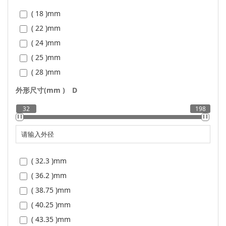
( 18 )
mm
( 22 )
mm
( 24 )
mm
( 25 )
mm
( 28 )
mm
( 30 )
mm
外形尺寸(mm )
D
( 32 )
mm
32
198
( 34 )
mm
( 35 )
mm
( 38 )
mm
( 40 )
mm
( 32.3 )
mm
( 42 )
mm
( 36.2 )
mm
( 44 )
mm
( 38.75 )
mm
( 45 )
mm
( 40.25 )
mm
( 46 )
mm
( 43.35 )
mm