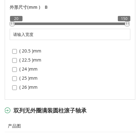
( 50 )
mm
( 44.45 )
mm
外形尺寸(mm )
B
( 55 )
mm
( 46.4 )
mm
20
150
( 60 )
mm
( 46.6 )
mm
( 65 )
mm
( 48.24 )
mm
( 70 )
mm
( 48.25 )
mm
( 75 )
mm
( 49.6 )
mm
( 20.5 )
mm
( 80 )
mm
( 49.8 )
mm
( 22.5 )
mm
( 85 )
mm
( 50.2 )
mm
( 24 )
mm
( 90 )
mm
( 51.75 )
mm
( 25 )
mm
( 95 )
mm
( 52.09 )
mm
( 26 )
mm
( 100 )
mm
( 52.95 )
mm
( 26.5 )
mm
( 110 )
mm
( 54.686 )
mm
( 27 )
mm
双列无外圈满装圆柱滚子轴承
( 130 )
mm
( 54.69 )
mm
( 28 )
mm
( 140 )
mm
( 55.52 )
mm
( 29 )
mm
产品图
( 57.81 )
mm
( 29.5 )
mm