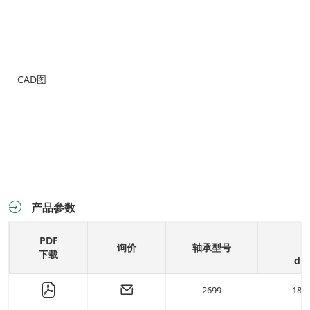
( 57.91 )
mm
( 30 )
mm
( 59.19 )
mm
( 31 )
mm
( 60.68 )
mm
( 31x2 )
mm
( 60.75 )
mm
( 32 )
mm
CAD图
( 61.55 )
mm
( 34 )
mm
( 61.6 )
mm
( 35.5 )
mm
( 61.74 )
mm
( 36 )
mm
( 62.97 )
mm
( 37 )
mm
( 64.3 )
mm
( 37.5 )
mm
( 65.02 )
mm
( 38 )
mm
( 66.85 )
mm
( 39 )
mm
产品参数
( 67.28 )
mm
( 40 )
mm
PDF
( 67.36 )
mm
( 41 )
mm
询价
轴承型号
下载
d
( 69.5 )
mm
( 42.5 )
mm
( 69.58 )
mm
( 45 )
mm
2699
18
( 69.67 )
mm
( 46 )
mm