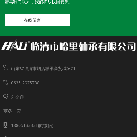
请与我们联系，我们将尽快回复您。
( 155.87 )
mm
( 156.13 )
mm
在线留言 →
( 183.81 )
mm
( 197.82 )
mm
山东省临清市烟店轴承商贸城5-21
0635-2975788
刘金迎
商务一部：
18865133331(同微信)