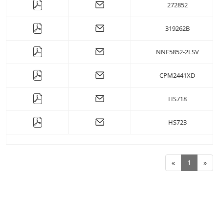
272852
319262B
NNF5852-2LSV
CPM2441XD
HS718
HS723
«
1
»