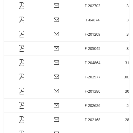
F-202703
35
F-84874
35
F-201209
35
F-205045
33
F-204864
31.8
F-202577
30.77
F-201380
30.4
F-202626
20
F-202168
28.6